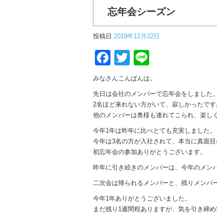
忘年会シーズン
投稿日
2019年12月22日
Facebook
Twitter
Line
みなさんこんばんは。
先日は会社のメンバーで忘年会をしました
2名ほど来れない方がいて、寂しかったです
他のメンバーは奥様も連れてこられ、楽し
今年1年は昨年に比べとても充実しました。
今年は3名の方が入社されて、本当に真面
初忘年会の参加ありがとうございます。
昨年に引き続きのメンバーは、今年のメン
二次会は帰られるメンバーと、残りメンバ
今年1年ありがとうございました。
まだ残り1週間程ありますが、気を引き締